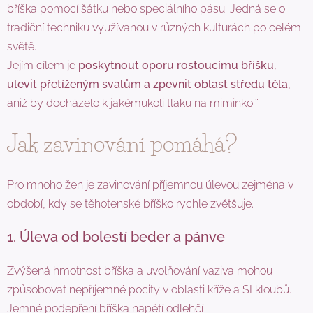
bříška pomocí šátku nebo speciálního pásu. Jedná se o
tradiční techniku využívanou v různých kulturách po celém
světě.
Jejím cílem je
poskytnout oporu rostoucímu bříšku,
ulevit přetíženým svalům a zpevnit oblast středu těla
,
aniž by docházelo k jakémukoli tlaku na miminko.¨
Jak zavinování pomáhá?
Pro mnoho žen je zavinování příjemnou úlevou zejména v
období, kdy se těhotenské bříško rychle zvětšuje.
1. Úleva od bolestí beder a pánve
Zvýšená hmotnost bříška a uvolňování vaziva mohou
způsobovat nepříjemné pocity v oblasti kříže a SI kloubů.
Jemné podepření bříška napětí odlehčí