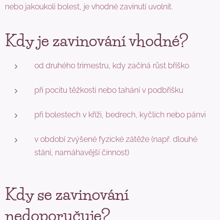
nebo jakoukoli bolest, je vhodné zavinutí uvolnit.
Kdy je zavinování vhodné?
od druhého trimestru, kdy začíná růst bříško
při pocitu těžkosti nebo tahání v podbřišku
při bolestech v kříži, bedrech, kyčlích nebo pánvi
v období zvýšené fyzické zátěže (např. dlouhé
stání, namáhavější činnost)
Kdy se zavinování
nedoporučuje?