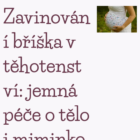
Zavinován
í bříška v
těhotenst
ví: jemná
péče o tělo
i miminko