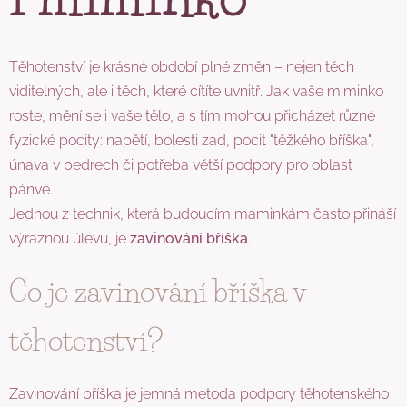
Těhotenství je krásné období plné změn – nejen těch
viditelných, ale i těch, které cítíte uvnitř. Jak vaše miminko
roste, mění se i vaše tělo, a s tím mohou přicházet různé
fyzické pocity: napětí, bolesti zad, pocit "těžkého bříška",
únava v bedrech či potřeba větší podpory pro oblast
pánve.
Jednou z technik, která budoucím maminkám často přináší
výraznou úlevu, je
zavinování bříška
.
Co je zavinování bříška v
těhotenství?
Zavinování bříška je jemná metoda podpory těhotenského