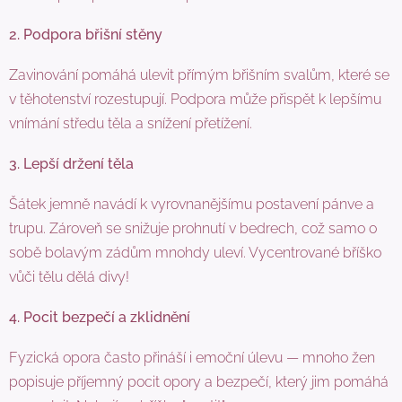
2. Podpora břišní stěny
Zavinování pomáhá ulevit přímým břišním svalům, které se
v těhotenství rozestupují. Podpora může přispět k lepšímu
vnímání středu těla a snížení přetížení.
3. Lepší držení těla
Šátek jemně navádí k vyrovnanějšímu postavení pánve a
trupu. Zároveň se snižuje prohnutí v bedrech, což samo o
sobě bolavým zádům mnohdy uleví. Vycentrované bříško
vůči tělu dělá divy!
4. Pocit bezpečí a zklidnění
Fyzická opora často přináší i emoční úlevu — mnoho žen
popisuje příjemný pocit opory a bezpečí, který jim pomáhá