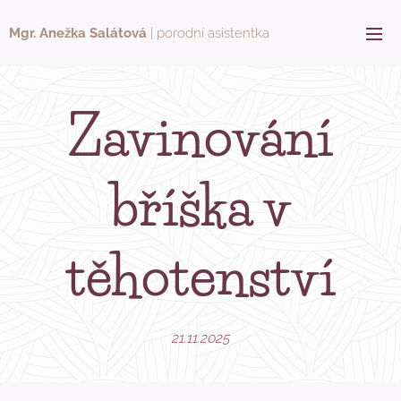
Mgr. Anežka Salátová
| porodní asistentka
Zavinování
bříška v
těhotenství
21.11.2025