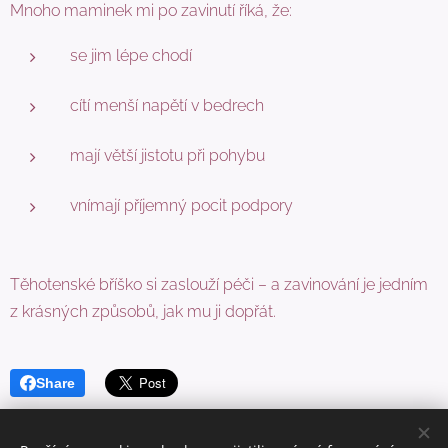
Mnoho maminek mi po zavinutí říká, že:
se jim lépe chodí
cítí menší napětí v bedrech
mají větší jistotu při pohybu
vnímají příjemný pocit podpory
Těhotenské bříško si zaslouží péči – a zavinování je jedním
z krásných způsobů, jak mu ji dopřát.
Share